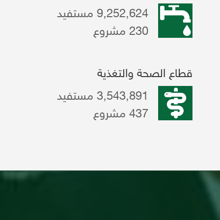
9,252,624 مستفيد
230 مشروع
قطاع الصحة والتغذية
3,543,891 مستفيد
437 مشروع