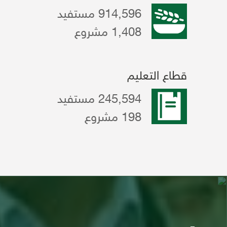
914,596 مستفيد
1,408 مشروع
قطاع التعليم
245,594 مستفيد
198 مشروع