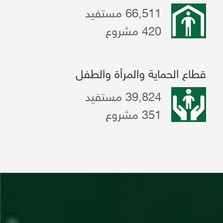
66,511 مستفيد
420 مشروع
قطاع الحماية والمرأة والطفل
39,824 مستفيد
351 مشروع