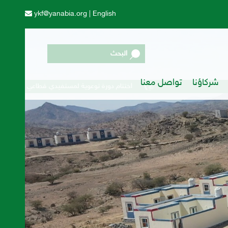
ykf@yanabia.org
|
English
البحث
شركاؤنا
تواصل معنا
ينابيع الخير تفتح مظاريف مناقصة توريد أعلاف الماشية
اختتام دورة توعوية لمستفيدي قطاعي النحل والثروة الحيوانية في مد