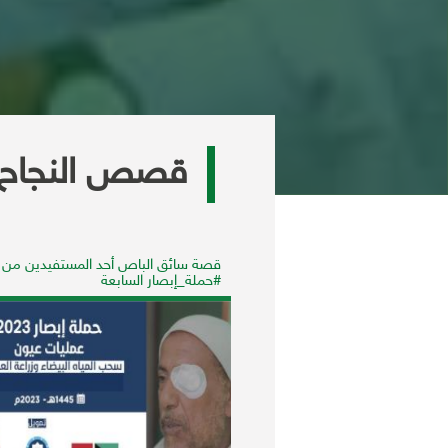
قصص النجاح
حدى المستفيدات من مشروع
قصة سائق الباص أحد المستفيدين من
بصر النور
#حملة_إبصار السابعة