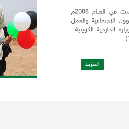
منظمة انسانية تنموية غير حكومــية ، تأسست في العــام 2008م
زارة الشؤون الإجتماعية والعمل
رة الخارجية الكويتية ـ
المزيد