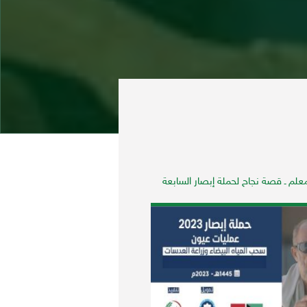
لم ـ قصة نجاح لحملة إبصار السابعة
مدرسة الكبسي تكتسي بحلة ج