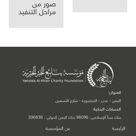
صور من
مراحل التنفيذ
العنوان:
اليمن - عدن - المنصورة - شارع التسعين
الحسابات البنكية:
بنك سبأ الإسلامي: 96096 بنك اليمن الدولي : 396836
الرئيسة
عن المؤسسة