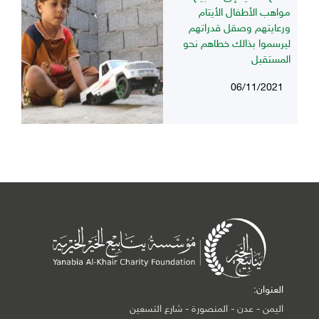
مواهب الأطفال الأيتام
ورعايتهم وصقل قدراتهم
ليرسموا بذالك خطاهم نحو
المستقبل
06/11/2021
العنوان:
اليمن - عدن - المنصورة - شارع التسعين