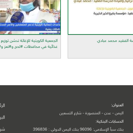
سة الفقيد محمد عبادي
غذائية في محافظات #لحج و#تعز و
العنوان:
الر
اليمن - عدن - المنصورة - شارع التسعين
الب
الحسابات البنكية:
شرك
بنك سبأ الإسلامي: 96096 بنك اليمن الدولي : 396836