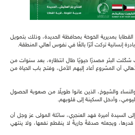
القطابا بمديرية الخوخة بمحافظة الحديدة، وذلك بتمويل
رة إنسانية تركت أثرًا بالغًا في نفوس أهالي المنطقة.
 شكّلت البئر مصدرًا حيويًا طال انتظاره، بعد سنوات من
هالي أن المشروع أعاد إليهم الأمل، وفتح باب الحياة من
نساء والشيوخ، الذين عانوا طويلًا من صعوبة الحصول
اليومي، وأدخل السكينة إلى قلوبهم.
ى السيدة أميرة فهد العنجري، سائلة المولى عز وجل أن
درها، ويجعله صدقةً جاريةً لا ينقطع نفعها، ولا ينتهي