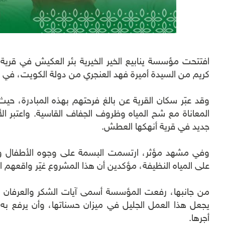
افتتحت مؤسسة ينابيع الخير الخيرية بئر العكيش في قرية 
كريم من السيدة أميرة فهد العنجري من دولة الكويت، في باد
وقد عبّر سكان القرية عن بالغ فرحتهم بهذه المبادرة، حيث
المعاناة مع شح المياه وظروف الجفاف القاسية. واعتبر الأ
جديد في قرية أنهكها العطش.
وفي مشهد مؤثر، ارتسمت البسمة على وجوه الأطفال وال
على المياه النظيفة، مؤكدين أن هذا المشروع غيّر واقعهم 
من جانبها، رفعت المؤسسة أسمى آيات الشكر والعرفان إل
يجعل هذا العمل الجليل في ميزان حسناتها، وأن يرفع به ق
أجرها.