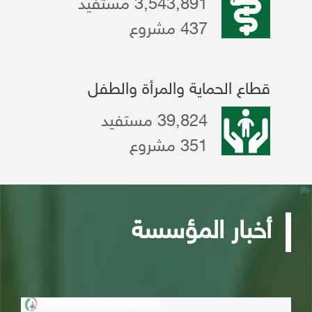
3,543,891 مستفيد
437 مشروع
قطاع الحماية والمرأة والطفل
39,824 مستفيد
351 مشروع
أخبار المؤسسة