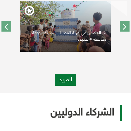
بئر العكيش في قرية القطابا – مديرية الخوخة –
محافظة #الحديدة
المزيد
الشركاء الدوليين