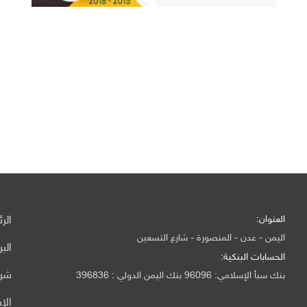
العنوان:
الر
اليمن - عدن - المنصورة - شارع التسعين
الب
الحسابات البنكية:
شرك
بنك سبأ الإسلامي: 96096 بنك اليمن الدولي : 396836
الإ