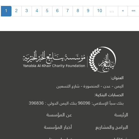
1
2
3
4
5
6
7
8
9
10
…
»
»»
العنوان:
اليمن - عدن - المنصورة - شارع التسعين
الحسابات البنكية:
بنك سبأ الإسلامي: 96096 بنك اليمن الدولي : 396836
الرئيسة
عن المؤسسة
البرامج والمشاريع
أخبار المؤسسة