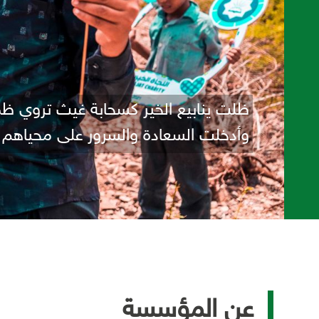
ظلت ينابيع الخير كسحابة غيث تروي ظمأ 
وأدخلت السعادة والسرور على محياهم
عن المؤسسة