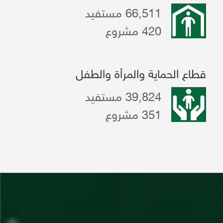
66,511 مستفيد
420 مشروع
قطاع الحماية والمرأة والطفل
39,824 مستفيد
351 مشروع