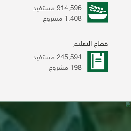
914,596 مستفيد
1,408 مشروع
قطاع التعليم
245,594 مستفيد
198 مشروع