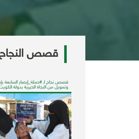
قصص النجاح
ص أحد المستفيدين من
قصص نجاح لـ #حملة_إبصار السابعة بإ
سابعة
وتمويل من النجاة الخيرية بدولة الكويت