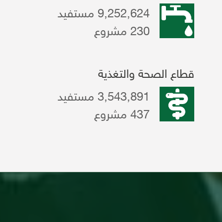
9,252,624 مستفيد
230 مشروع
قطاع الصحة والتغذية
3,543,891 مستفيد
437 مشروع