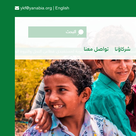
ykf@yanabia.org
|
English
البحث
شركاؤنا
تواصل معنا
تام دورة توعوية لمستفيدي قطاعي النحل والثروة الحيوانية في مديرية المقاطرة