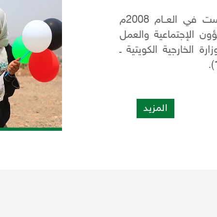
منظمة انسانية تنموية غير حكومــية ، تأسست في العــام 2008م
زارة الشؤون الإجتماعية والعمل
رة الخارجية الكويتية ـ
المزيد