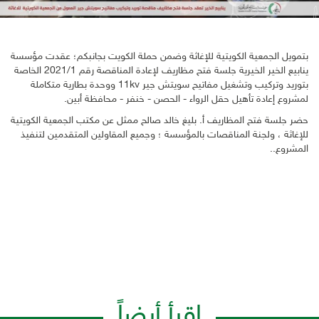
بتمويل الجمعية الكويتية للإغاثة وضمن حملة الكويت بجانبكم؛ عقدت مؤسسة
ينابيع الخير الخيرية جلسة فتح مظاريف لإعادة المناقصة رقم 2021/1 الخاصة
بتوريد وتركيب وتشغيل مفاتيح سويتش جير 11kv ووحدة بطارية متكاملة
لمشروع إعادة تأهيل حقل الرواء - الحصن - خنفر - محافظة أبين.
حضر جلسة فتح المظاريف أ. بليغ خالد صالح ممثل عن مكتب الجمعية الكويتية
للإغاثة ، ولجنة المناقصات بالمؤسسة ؛ وجميع المقاولين المتقدمين لتنفيذ
المشروع..
اقرأ أيضاً