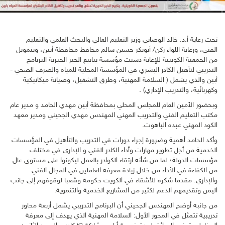
تحت رعاية أ.د. خالد الوصابي وزير التعليم العالي والبحث العلمي والتعليم
الفني، ورعاية اللواء ركن/ أبوبكر حسين سالم محافظ محافظة أبين، وبتمويل
من الجمعية الكويتية للإغاثة دشنت مؤسسة ينابيع الخير الخيرية البرنامج
التدريبي لتأهيل الكادر البشري في المؤسسة المحلية للمياه والصرف الصحي -
أبين والذي يشمل ( السلامة المهنية، وطرق التشغيل، وصيانة ميكانيكية
وكه
ربائية، والتدريب الإداري) .
وبحضور الأمين العام للمجلس المحلي بمحافظة أبين مهدي الحامد و مدير عام
مكتب التعليم الفني والتدريب المهني المهندس مهدي الجحيني ومدير معهد
الكود المهني عبده الباهوت.
وأكد الحامد أهمية وضرورة إجراء دورات في التدريب والتأهيل في المؤسسات
الخدمية من أجل تطوير مهارات وأداء الكادر الفني و الإداري في مختلف
مؤسسات الدولة؛ لما من شأنه ارتقاء الكوادر بالعمل ليكونوا على مستوى عال
من الكفاءة في الأداء من خلال زيادة معرفة العاملين في المجال الفني
والإداري. مقدما شكره للأشقاء في الكويت حكومة وشعبا لوقوفهم إلى جانب
اليمن وتقديمهم الدعم لكثير من المشاريع الخدمية والتنموية.
من جانبه أوضح المهندس الجحيني أن البرنامج التدريبي يشمل أربعة محاور
تدريبية تتمثل في المحور الأول: السلامة المهنية الذي يهدف إلى معرفة