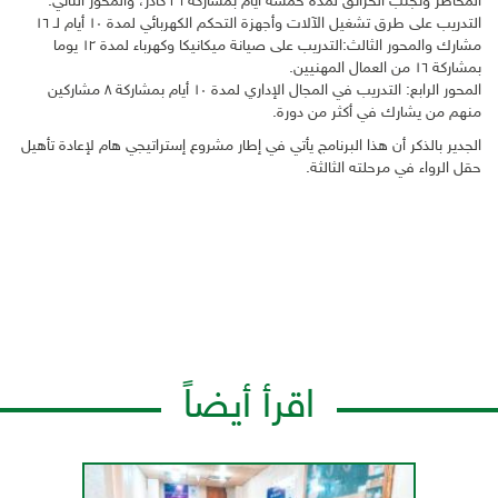
المخاطر وتجنب الحرائق لمدة خمسة أيام بمشاركة ٢٦ كادر، والمحور الثاني:
التدريب على طرق تشغيل الآلات وأجهزة التحكم الكهربائي لمدة ١٠ أيام لـ ١٦
مشارك والمحور الثالث:التدريب على صيانة ميكانيكا وكهرباء لمدة ١٢ يوما
بمشاركة ١٦ من العمال المهنيين.
المحور الرابع: التدريب في المجال الإداري لمدة ١٠ أيام بمشاركة ٨ مشاركين
منهم من يشارك في أكثر من دورة.
الجدير بالذكر أن هذا البرنامج يأتي في إطار مشروع إستراتيجي هام لإعادة تأهيل
حقل الرواء في مرحلته الثالثة.
اقرأ أيضاً