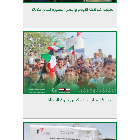
تسليم كفالات الأيتام والأسر الفقيرة للعام 2022
الخوخة افتتاح بئر العكيش بقرية القطابا