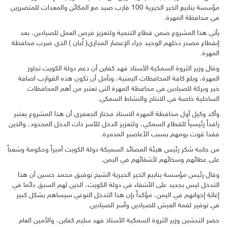
مؤسسة ينابيع الخير الخيرية 100 قارب صيد مع المكائن والمعدات للمتضررين
في محافظة المهرة.
يأتي هذا المشروع ضمن قطاع التنمية ولتعزيز فرص العمل للصيادين، بعد
إنقطاع مصدر دخلهم الوحيد جراء الإعصار المداري( لُبان ) الذي ضرب محافظة
المهرة.
وقال وزير الثروة السمكية الأستاذ فهد كفاين أن دعم دولة الكويت تجاوز
المهرة، وبلغ كافة المحافظات اليمنية، ونأمل أن تكون هذه القوارب اضافة
خير وبركة للصيادين في محافظة المهرة التي تعتبر من أهم المحافظات
الساحلية خاصة في الانتاج والنشاط السمكي.
وأكد وكيل أول محافظة المهرة الاستاذ مختار الجعفري أن هذا المشروع يعتبر
رافداً رئيسياً للقطاع السمكي، ولتعزيز الدخل للأسر ذات الدخل المحدود، والذين
فقدا قوت يومهم بسبب الأعاصير المدمرة.
من جانبه شكر رئيس هيئة المصائد السميكة دولة الكويت أميراً وحكومة وشعباً
على عطائهم وسخائهم لأشقائهم في اليمن.
وقال رئيس مؤسسة ينابيع الخير الخيرية الشيخ توفيق محمد حسين أن هذا
التدخل ليس بجديد على الأشقاء في دولة الكويت، الذين لهم السبق دائما في
إغاثة إخوانهم في اليمن، مؤكداً بإن هذا التدخل النوعي سيساهم بشكل كبير
في توفير لقمة العيش للصيادين وأسر الصيادين.
حضر التدشين وزير الثروة السمكية الأستاذ فهد سليم كفاين، والأمين العام