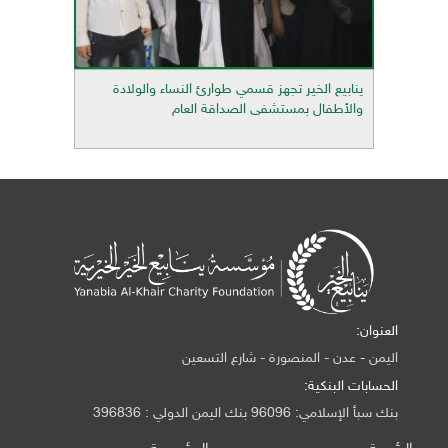
ينابيع الخير تجهز قسمي طوارئ النساء والولادة
والأطفال بمستشفى الصداقة العام
العنوان:
اليمن - عدن - المنصورة - شارع التسعين
الحسابات البنكية:
بنك سبأ الإسلامي: 96096 بنك اليمن الدولي : 396836