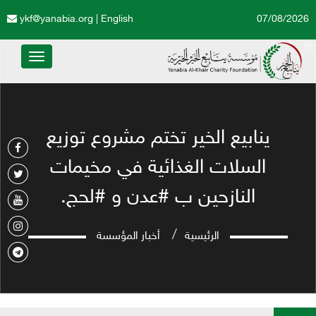
ykf@yanabia.org
|
English
07/08/2026
Toggle
avigation
ينابيع الخير تختم مشروع توزيع
السلات الغذائية في مخيمات
النازحين ب #عدن و #لحج.
الرئيسية
أخبار المؤسسة