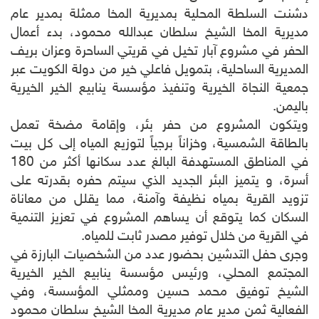
دشنت السلطة المحلية بمديرية المخا ممثلة بمدير عام
مديرية المخا الشيخ سلطان عبدالله محمود، بدء أعمال
الحفر في مشروع آبار تخيل في قريتي الساحرة وعزان بريف
المديرية الساحلية، بتمويل فاعلي خير من دولة الكويت عبر
جمعية النجاة الخيرية وتنفيذ مؤسسة ينابيع الخير الخيرية
باليمن.
ويتكون المشروع من حفر بئر، وإقامة مضخة تعمل
بالطاقة الشمسية، وخزاناً برجياً لتوزيع المياه إلى كل بيت
في المناطق المستهدفة البالغ عدد سكانها أكثر من 180
أسرة، و يتميز البئر الجديد الذي سيتم حفره بقدرته على
تزويد القرية بمياه نظيفة وآمنة، مما يقلل من معاناة
السكان كما يتوقع أن يساهم المشروع في تعزيز التنمية
في القرية من خلال توفير مصدر ثابت للمياه.
وجرى حفل التدشين بحضور عدد من الشخصيات البارزة في
المجتمع المحلي، ورئيس مؤسسة ينابيع الخير الخيرية
الشيخ توفيق محمد حسين وممثلي المؤسسة، وفي
الفعالية ثمن مدير عام مديرية المخا الشيخ سلطان محمود