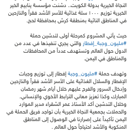
النجاة الخيرية بدولة الكويت.. دشنت مؤسسة ينابيع الخير
الخيرية توزيع ١٠٠٠ سلة غذائية للأسر الأشد فقراً والنازحين
في المناطق النائية بمنطقة كرش بمحافظة لحج.
حيث يأتي المشروع كمرحلة أولى لتدشين حملة
#مليون_وجبة_إفطار
والتي يجري تنفيذها في عدد من
الدول حول العالم وتستهدف عدداً من المحافظات
والمناطق في اليمن.
وتهدف حملة
#مليون_وجبة
إفطار إلى توزيع وجبات
الإفطار والسلال الغذائية على الأسر الأشد فقراً والنازحين
وإدخال السرور والفرح عليهم
خلال أيام شهر رمضان
المبارك وكذا تعزيز معاني الترابط الأخوي والإنساني.
وخلال التدشين أكد الأستاذ عمر الشقراء مدير الموارد
والحملات بجمعية النجاة الخيرية بأن تواجد فريق الحملة في
اليمن تأكيداً على إصرارنا في الوصول إلى المناطق
المنكوبة والأشد احتياجاً حول العالم .