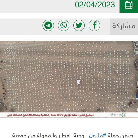
02/04/2023
مشاركة
ضمن حملة
#مليون_
وجبة_إفطار والممولة من جمعية