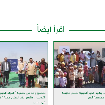
اقرأ أيضاً
 ينابيع الخير الخيرية تفتتح مدرسة
بحضور وفد من جمعية "النجاة الخيري
محافظة لحج
الكويت .. ينابيع الخير تدشن حملة 
في اليمن.