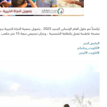
تزامنناً مع حلول العام الإنساني الجديد 2023 ، 
مضخة غاطسة تعمل بالطاقة الشمسية ، وخزان تجميعي سعة 15 متر مكعب ، وخط ضخ بطول 900 متر ، لـ قرية الطور - مديرية المخا - محافظة تعز.
#ينابيع_الخير
#الكويت_بجانبكم
#الكويت
#اليمن