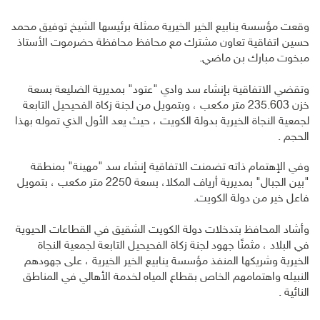
وقعت مؤسسة ينابيع الخير الخيرية ممثلة برئيسها الشيخ توفيق محمد
حسين اتفاقية تعاون مشترك مع محافظ محافظة حضرموت الأستاذ
مبخوت مبارك بن ماضي.
وتقضي الاتفاقية بإنشاء سد وادي "عتود" بمديرية الضليعة بسعة
خزن 235.603 متر مكعب ، وبتمويل من لجنة زكاة الفحيحيل التابعة
لجمعية النجاة الخيرية بدولة الكويت ، حيث يعد الأول الذي تموله بهذا
الحجم .
وفي الإهتمام ذاته تضمنت الاتفاقية إنشاء سد "مهينة" بمنطقة
"بين الجبال" بمديرية أرياف المكلا، بسعة 2250 متر مكعب ، بتمويل
فاعل خير من دولة الكويت.
وأشاد المحافظ بتدخلات دولة الكويت الشقيق في القطاعات الحيوية
في البلاد ، مثمنًا جهود لجنة زكاة الفحيحيل التابعة لجمعية النجاة
الخيرية وشريكها المنفذ مؤسسة ينابيع الخير الخيرية ، على جهودهم
النبيله واهتمامهم الخاص بقطاع المياه لخدمة الأهالي في المناطق
النائية .