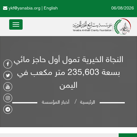
ykf@yanabia.org
|
English
06/08/2026
Toggle
avigation
النجاة الخيرية تمول أول حاجز مائي
بسعة 235,603 متر مكعب في
اليمن
الرئيسية
أخبار المؤسسة