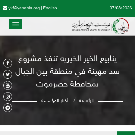
ykf@yanabia.org
|
English
07/08/2026
Toggle
avigation
ينابيع الخير الخيرية تنفذ مشروع
سد مهينة في منطقة بين الجبال
بمحافظة حضرموت
الرئيسية
أخبار المؤسسة