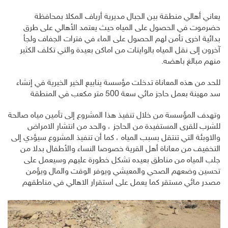
يعاني أهالي منطقة بين الجبال مديرية أرياف المكلا بمحافظة
حضرموت في الحصول على المياه حيث يعتمد الأهالي على طرق
بدائية اخرى تأمن لهم الحصول على الماء في فترات الجفاف ولجأ
آخرون إلى نقل المياه بالوايتات من اماكن بعيدة والتي تكلف الكثير
منهم مبالغ باهضه.
للحد من هذه المعاناة تدخلت مؤسسة ينابيع الخير الخيرية في إنشاء
سد مهينة بعمل حاجز مائي سعة 500 متر مكعب في المنطقة
وتهدف المؤسسة من خلال تنفيذ هذا المشروع إلى تأمين مياه صالحة
للشرب للقرى المستفيدة من الحاجز ، والحد من انتشار الامراض
والاوبئة التي تنتقل بسبب المياه ، كما أن تنفيذ المشروع سيؤدي إلى
التخفيف من معاناة أهل القرية خصوصا النساء والأطفال بدلا من
جلب المياه من مناطق بعيده تشكل خطورة عليهم وسيعمل على
تحسين وضعهم الصحي والمعيشي ويوفر الوقت والمال ويؤمن
مصدر مائي مستقر كما يعمل على استقرار الاهالي في مناطقهم