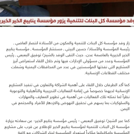
زار وفد مؤسسة كل البنات للتنمية والمكون من الأستاذة انتصار العاضي ـ
رئيسة المؤسسة والأستاذ/ حسين البيتي ـ مستشار المؤسسة ـ مؤسسة ينابيع
الخير الخيرية بالعاصمة عدن، حيث التقى الوفد بالشيخ/ توفيق البعبعي ـ رئيس
المؤسسة وعدد من مسؤولي الإدارات فيها وتم خلال اللقاء استعراض أبرز
المشاريع التي نفذتها المؤسستين في عدد من المحافظات اليمنية وشملت
مختلف القطاعات الإنسانية.
كما أكد الطرفان خلال اللقاء على أهمية الشراكة والتعاون في تنفيذ المشاريع
الإنسانية لديهما خصوصاً في إقامة الفعاليات التدريبية والتأهيلية والتوعوية
نظراً لما تمثله تلك الفعاليات من أهمية في تطوير المعارف والمهارات
والسلوكيات بما يسهم في تحقيق النهوض والازدهار للأفراد والمجتمع في
اليمن.
كما عبر الشيخ/ توفيق البعبعي - رئيس مؤسسة ينابيع الخير- عن سعادته بزيارة
مؤسسة كل البنات للتنمية لمؤسسة ينابيع الخير للإطلاع عن قرب على مشاريع
المؤسسة وإمكانياتها مؤكداً استعداد المؤسسة لبناء الشراكات مع كافة