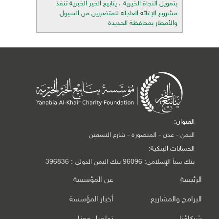
بتمويل النجاة الخيرية ، ينابيع الخير الخيرية تنفذ
مشروع الإغاثة العاجلة للمتضررين من السيول
والأمطار بمحافظة الحديدة
العنوان:
اليمن - عدن - المنصورة - شارع التسعين
الحسابات البنكية:
بنك سبأ الإسلامي: 96096 بنك اليمن الدولي : 396836
الرئيسة
عن المؤسسة
البرامج والمشاريع
أخبار المؤسسة