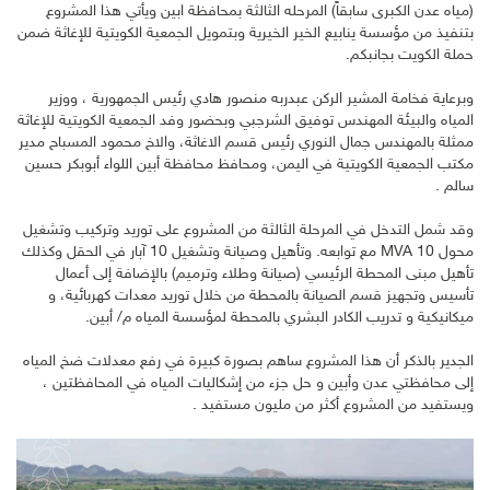
(مياه عدن الكبرى سابقاً) المرحله الثالثة بمحافظة ابين ويأتي هذا المشروع
بتنفيذ من مؤسسة ينابيع الخير الخيرية وبتمويل الجمعية الكويتية للإغاثة ضمن
حملة الكويت بجانبكم.
وبرعاية فخامة المشير الركن عبدربه منصور هادي رئيس الجمهورية ، ووزير
المياه والبيئة المهندس توفيق الشرجبي وبحضور وفد الجمعية الكويتية للإغاثة
ممثلة بالمهندس جمال النوري رئيس قسم الاغاثة، والاخ محمود المسباح مدير
مكتب الجمعية الكويتية في اليمن، ومحافظ محافظة أبين اللواء أبوبكر حسين
سالم .
وقد شمل التدخل في المرحلة الثالثة من المشروع على توريد وتركيب وتشغيل
محول 10 MVA مع توابعه. وتأهيل وصيانة وتشغيل 10 آبار في الحقل وكذلك
تأهيل مبنى المحطة الرئيسي (صيانة وطلاء وترميم) بالإضافة إلى أعمال
تأسيس وتجهيز قسم الصيانة بالمحطة من خلال توريد معدات كهربائية، و
ميكانيكية و تدريب الكادر البشري بالمحطة لمؤسسة المياه م/ أبين.
الجدير بالذكر أن هذا المشروع ساهم بصورة كبيرة في رفع معدلات ضخ المياه
إلى محافظتي عدن وأبين و حل جزء من إشكاليات المياه في المحافظتين ،
ويستفيد من المشروع أكثر من مليون مستفيد .