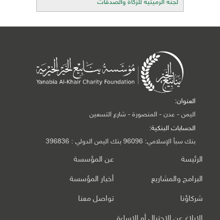
لجنة الرميثية للزكاة والصدقات
العنوان:
اليمن - عدن - المنصورة - شارع التسعين
الحسابات البنكية:
بنك سبأ الإسلامي: 96096 بنك اليمن الدولي : 396836
الرئيسة
عن المؤسسة
البرامج والمشاريع
أخبار المؤسسة
شركاؤنا
تواصل معنا
الإبلاغ عن الاحتيال أو الإساءة