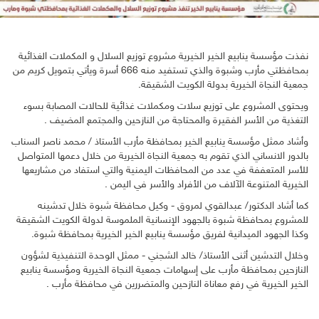
نفذت مؤسسة ينابيع الخير الخيرية مشروع توزيع السلال و المكملات الغذائية
بمحافظتي مأرب وشبوة والذي تستفيد منه 666 أسرة ويأتي بتمويل كريم من
جمعية النجاة الخيرية بدولة الكويت الشقيقة.
ويحتوى المشروع على توزيع سلات ومكملات غذائية للحالات المصابة بسوء
التغذية من الأسر الفقيرة والمحتاجة من النازحين والمجتمع المضيف .
وأشاد ممثل مؤسسة ينابيع الخير بمحافظة مأرب الأستاذ / محمد ناصر السناب
بالدور الانساني الذي تقوم به جمعية النجاة الخيرية من خلال دعمها المتواصل
للأسر المتعففة في عدد من المحافظات اليمنية والتي استفاد من مشاريعها
الخيرية المتنوعة الآلاف من الأفراد والأسر في اليمن .
كما أشاد الدكتور/ عبدالقوي لمروق - وكيل محافظة شبوة خلال تدشينه
للمشروع بمحافظة شبوة بالجهود الإنسانية الملموسة لدولة الكويت الشقيقة
وكذا الجهود الميدانية لفريق مؤسسة ينابيع الخير الخيرية بمحافظة شبوة.
وخلال التدشين أثنى الأستاذ/ خالد الشجني - ممثل الوحدة التنفيذية لشؤون
النازحين بمحافظة مأرب على إسهامات جمعية النجاة الخيرية ومؤسسة ينابيع
الخير الخيرية في رفع معاناة النازحين والمتضررين في محافظة مأرب .