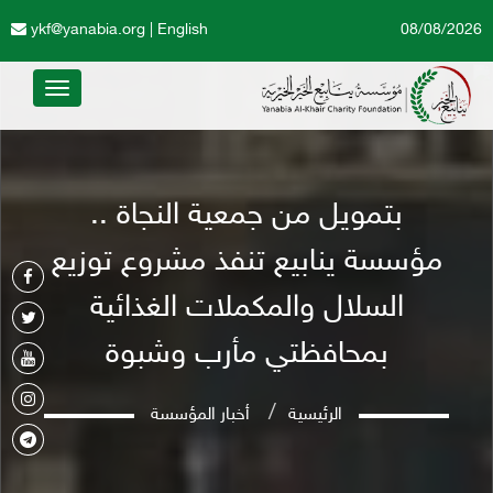
ykf@yanabia.org
|
English
08/08/2026
Toggle
avigation
بتمويل من جمعية النجاة ..
مؤسسة ينابيع تنفذ مشروع توزيع
السلال والمكملات الغذائية
بمحافظتي مأرب وشبوة
الرئيسية
أخبار المؤسسة