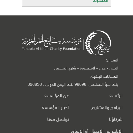
المشترك
العنوان:
اليمن - عدن - المنصورة - شارع التسعين
الحسابات البنكية:
بنك سبأ الإسلامي: 96096 بنك اليمن الدولي : 396836
الرئيسة
عن المؤسسة
البرامج والمشاريع
أخبار المؤسسة
شركاؤنا
تواصل معنا
الإبلاغ عن الاحتيال أو الإساءة