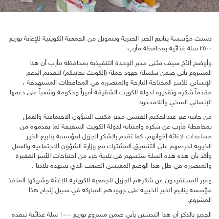
دشنت مؤسسة ينابيع الخير الخيرية وبتمويل من الجمعية الكويتية للإغاثة توزيع
٢٥٠٠ سلة غذائية بمحافظة مأرب .
وأوضح الأخ سيف مثنى مدير الوحدة التنفيذية بمحافظة مأرب أن هذا
المشروع يأتي ضمن سلسلة جهود حملة (الكويت بجانبكم) لتقديم الدعم
الإنساني للأسر المحتاجة النازحة والمتضررة في المحافظات المستهدفة ،
مقدماً شكره وتقديره لدولة الكويت الشقيقة أميراً وحكومة وشعباً على دعمها
الإنساني السخي واللامحدود .
من جانبه عبر عبدالحكيم القيسي مدير مكتب الشؤون الاجتماعية والعمل
بمحافظة مأرب عن شكره وامتنانه لدولة الكويت الشقيقة لما يقدموه من
مساعدات لإغاثة إخوانهم، كما تقدم بالشكر الجزيل لمؤسسة ينابيع الخير
الخيرية لحرصهم على التنسيق المشترك مع وزارة الشؤون الاجتماعية والعمل ،
وأكد بأن هذه هذه السلة ستسهم في تلبية جزء من احتياجات الأسر الفقيرة
والمتضررة في ظل هذا الوضع المعيشي الصعب الذي تشهده بلادنا .
وعبر المستفيدون عن شكرهم الجزيل للجمعية الكويتية للإغاثة وشريكها المنفذ
مؤسسة ينابيع الخير الخيرية على جهودهم المباركة في سبيل إنجاح هذا
المشروع.
الجدير بالذكر أن هذا التدشين يأتي ضمن مشروع توزيع ٦٠٠٠ سلة غذائية تنفذه