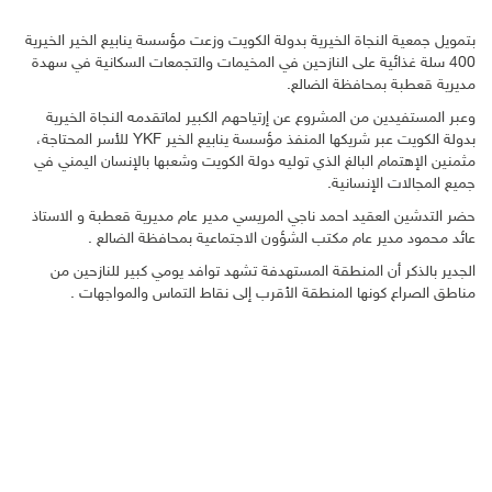
بتمويل جمعية النجاة الخيرية بدولة الكويت وزعت مؤسسة ينابيع الخير الخيرية
400 سلة غذائية على النازحين في المخيمات والتجمعات السكانية في سهدة
مديرية قعطبة بمحافظة الضالع.
وعبر المستفيدين من المشروع عن إرتياحهم الكبير لماتقدمه النجاة الخيرية
بدولة الكويت عبر شريكها المنفذ مؤسسة ينابيع الخير YKF للأسر المحتاجة،
مثمنين الإهتمام البالغ الذي توليه دولة الكويت وشعبها بالإنسان اليمني في
جميع المجالات الإنسانية.
حضر التدشين العقيد احمد ناجي المريسي مدير عام مديرية قعطبة و الاستاذ
عائد محمود مدير عام مكتب الشؤون الاجتماعية بمحافظة الضالع .
الجدير بالذكر أن المنطقة المستهدفة تشهد توافد يومي كبير للنازحين من
مناطق الصراع كونها المنطقة الأقرب إلى نقاط التماس والمواجهات .