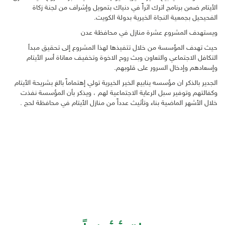
الأيتام ضمن برنامج اترك اثراً في دنياك بتمويل وإشراف من لجنة زكاة
الفحيحيل بجمعية النجاة الخيرية بدولة الكويت.
ويستهدف المشروع عشرة منازل في محافظة عدن
حيث تهدف المؤسسة من خلال تتفيذها لهذا المشروع إلى تحقيق مبدأ
التكافل الاجتماعي والتعاون وبث روح الاخوة وتخفيف معاناة أسر الأيتام
وإسعادهم وإدخال السرور على قلوبهم.
الجدير بالذكر ان مؤسسه ينابيع الخير الخيرية تولي إهتماماً بالغ بشريحة الأيتام
وكفالتهم وتوفير سبل الرعاية الاجتماعية لهم ، ويذكر بأن المؤسسة نفذت
خلال الأشهر الماضية بناء وتأثيث عدداً من منازل الأيتام في محافظة لحج .