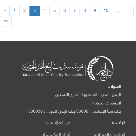
«
1
2
3
4
5
6
7
8
9
10
…
»
»»
العنوان:
اليمن - عدن - المنصورة - شارع التسعين
الحسابات البنكية:
بنك سبأ الإسلامي: 96096 بنك اليمن الدولي : 396836
الرئيسة
عن المؤسسة
البرامج والمشاريع
أخبار المؤسسة