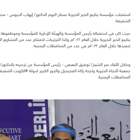
استقبلت مؤسسة ينابيع الخير الخيرية صباح اليوم الدكتور/ إيهاب الدبوس - مدير 
الشقيقة.
حيث كان في استقباله رئيس المؤسسة والهيئة الإدارية للمؤسسة وموظفوها،
ينابيع الخير الخيرية خلال العام ٢٠٢٢م وكذا الترتيبات لاف
تنفيذها خلال العام ٢٠٢٣م في عدد من المحافظات اليمنية.
وخلال اللقاء عبر الشيخ/ توفيق البعبعي - رئيس المؤسسة عن ترحيبه بالدكتور/ إ
جمعية النجاة الخيرية ولجنة زكاة الفحيحيل والدور الكبير لدولة #الكويت الشقي
المحافظات اليمنية.