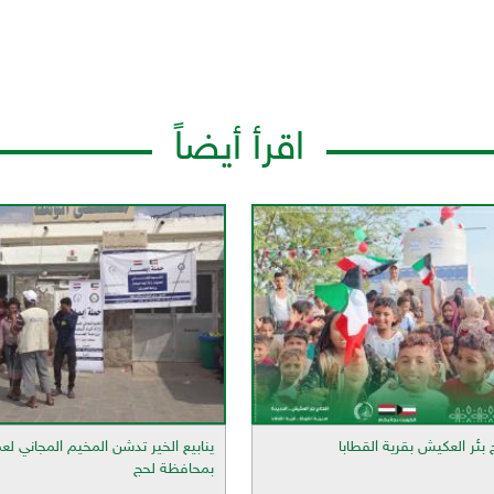
اقرأ أيضاً
 بئر العكيش بقرية القطابا
ينابيع الخير تدشن المخيم المجاني لع
بمحافظة لحج