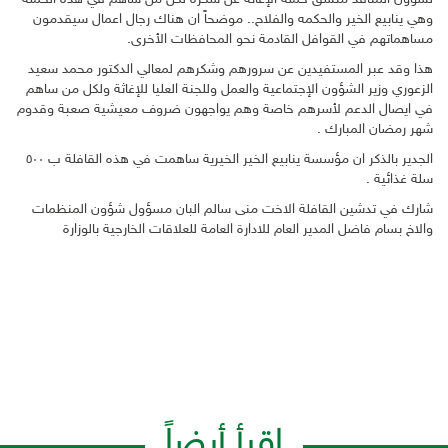
وهي ينابيع الخير والحكمه والفلاح.. موضحاً ان هناك رجال اعمال سيقدمون
مساهماتهم في القوافل القادمة نحو المحافظات الأخرى.
هذا وقد عبر المستفيدين عن سرورهم وشكرهم لمعالي الدكتور محمد سعيد
الزعوري وزير الشؤون الإجتماعية والعمل وللجنة العليا للإغاثة ولكل من ساهم
في ايصال الدعم لأسرهم خاصة وهم يواجهون ضروف معيشية صعبة وقدوم
شهر رمضان المبارك .
الجدير بالذكر ان مؤسسة ينابيع الخير الخيرية ساهمت في هذه القافلة ب ٥٠٠
سلة غذائية .
شارك في تدشين القافلة الاخت منى سالم البان مسؤول شؤون المنظمات
والاخ بسام فاضل المدير العام للادارة العامة للعلاقات الخارجية بالوزارة
اقرأ أيضاً