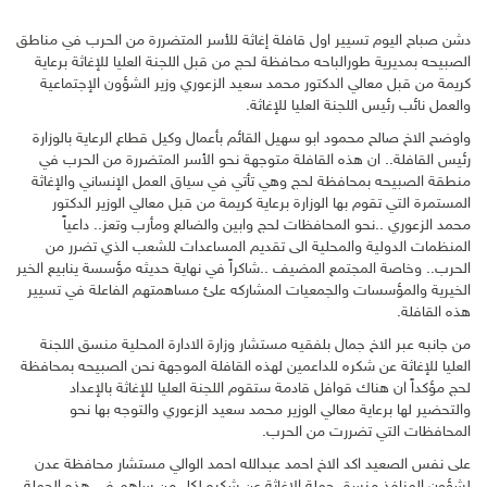
دشن صباح اليوم تسيير اول قافلة إغاثة للأسر المتضررة من الحرب في مناطق
الصبيحه بمديرية طورالباحه محافظة لحج من قبل اللجنة العليا للإغاثة برعاية
كريمة من قبل معالي الدكتور محمد سعيد الزعوري وزير الشؤون الإجتماعية
والعمل نائب رئيس اللجنة العليا للإغاثة.
واوضح الاخ صالح محمود ابو سهيل القائم بأعمال وكيل قطاع الرعاية بالوزارة
رئيس القافلة.. ان هذه القافلة متوجهة نحو الأسر المتضررة من الحرب في
منطقة الصبيحه بمحافظة لحج وهي تأتي في سياق العمل الإنساني والإغاثة
المستمرة التي تقوم بها الوزارة برعاية كريمة من قبل معالي الوزير الدكتور
محمد الزعوري ..نحو المحافظات لحج وابين والضالع ومأرب وتعز.. داعياً
المنظمات الدولية والمحلية الى تقديم المساعدات للشعب الذي تضرر من
الحرب.. وخاصة المجتمع المضيف ..شاكراً في نهاية حديثه مؤسسة ينابيع الخير
الخيرية والمؤسسات والجمعيات المشاركه علئ مساهمتهم الفاعلة في تسيير
هذه القافلة.
من جانبه عبر الاخ جمال بلفقيه مستشار وزارة الادارة المحلية منسق اللجنة
العليا للإغاثة عن شكره للداعمين لهذه القافلة الموجهة نحن الصبيحه بمحافظة
لحج مؤكداً ان هناك قوافل قادمة ستقوم اللجنة العليا للإغاثة بالإعداد
والتحضير لها برعاية معالي الوزير محمد سعيد الزعوري والتوجه بها نحو
المحافظات التي تضررت من الحرب.
على نفس الصعيد اكد الاخ احمد عبدالله احمد الوالي مستشار محافظة عدن
لشؤون المنافذ منسق حملة الإغاثة عن شكره لكل من ساهم في هذه الحملة