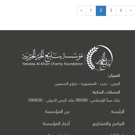
«
1
2
3
4
»
العنوان:
اليمن - عدن - المنصورة - شارع التسعين
الحسابات البنكية:
بنك سبأ الإسلامي: 96096 بنك اليمن الدولي : 396836
الرئيسة
عن المؤسسة
البرامج والمشاريع
أخبار المؤسسة