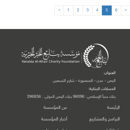
«
1
2
3
4
5
6
»
العنوان:
اليمن - عدن - المنصورة - شارع التسعين
الحسابات البنكية:
بنك سبأ الإسلامي: 96096 بنك اليمن الدولي : 396836
الرئيسة
عن المؤسسة
البرامج والمشاريع
أخبار المؤسسة