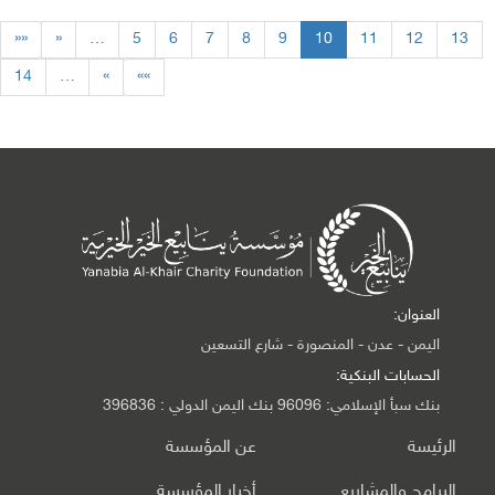
««
«
…
5
6
7
8
9
10
11
12
13
14
…
»
»»
العنوان:
اليمن - عدن - المنصورة - شارع التسعين
الحسابات البنكية:
بنك سبأ الإسلامي: 96096 بنك اليمن الدولي : 396836
الرئيسة
عن المؤسسة
البرامج والمشاريع
أخبار المؤسسة