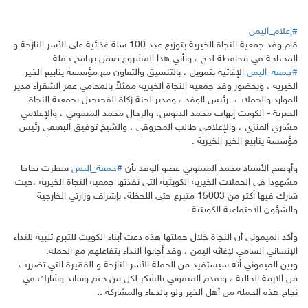
#إعلام_اليمن
قام وفد جمعية النجاة الخيرية بتوزيع عدد 100 سلة غذائية على الأسر النازحة و
المحتاجة في محافظة لحج ، ويأتي هذا المشروع ضمن برنامج حملة
#جمعة_اليمن
الإغاثية بتمويل ، بالتنسيق والتعاون مع مؤسسة ينابيع الخير
الخيرية ، وبحضور وفد جمعية النجاة الخيرية ممثلاً بالمحامي عمر الشقراء مدير
الموارد والحملات ـ رئيس الوفد ، ومدير لجنة زكاة الفحيحيل بجمعية النجاة
الخيرية - الكويت إيهاب
محمد الدبوس، والرحال محمد الميموني ، والإعلامي
مشاري العنزي ، والإعلامي طالب المحروقي ، والشيخ توفيق البعبعي رئيس
مؤسسة ينابيع الخير الخيرية .
وأوضح الأستاذ محمد الميموني عضو الوفد بأن
#جمعة_اليمن
سطرت نجاحا
مشهودا في الحملات الخيرية الكويتية التي نفذتها جمعية النجاة الخيرية ،حيث
شارك فيها أكثر من 15003 متبرع حتى اللحظة، بإشراف وزارتي الخارجية
والشؤون الاجتماعية الكويتية
وأكد الميموني أن النجاة خلال حملتها هذه دعت أبناء الكويت للتبرع تلبية للنداء
الإنساني السامي لإغاثة اليمن ، وقد أجابوا النداء بتفاعلهم مع الحمله.
وبين الميموني أنه سيستفيد من الحملة الأسر النازحة و الفقيرة التي تضررت
من الازمة الحالية ، وتقدم الميموني بالشكر لكل من دعم وساند وشارك في
نجاح هذه الحملة من أهل الخير ولو بالدعاء والمشاركة ..