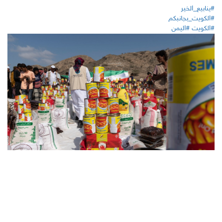
#ينابيع_الخير
#الكويت_بجانبكم
#الكويت
#اليمن