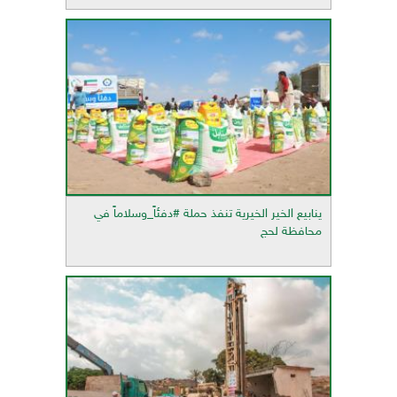
ينابيع الخير الخيرية تنفذ حملة #دفئاً_وسلاماً في
محافظة لحج