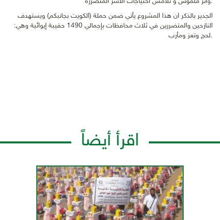
وأثر ملموس و تلامس احتياجات الأسر المتضررة.
الجدير بالذكر ان هذا المشروع يأتي ضمن حملة (الكويت بجانبكم) ويستهدف
النازحين والمتضررين في ثلاث محافظات بإجمالي 1490 حقيبة إيوائية وهي:
لحج وتعز ومأرب.
اقرأ أيضاً