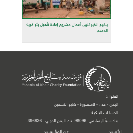
ينابيع الخير تنهي أعمال مشروع إعادة تأهيل بئر قرية
الدمدم
العنوان:
اليمن - عدن - المنصورة - شارع التسعين
الحسابات البنكية:
بنك سبأ الإسلامي: 96096 بنك اليمن الدولي : 396836
الرئيسة
عن المؤسسة