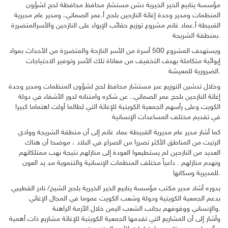
مؤسسة ينابيع الخير الخيرية دشن مستشار محافظ محافظة لحج لشؤون
المنظمات ومدير وحدة إغاثة النازحين بلحج أ.عمر الصماتي، ومدير عام مديرية
القبيطة أ.عماد غانم مشروع توزيع حقائب الإيواء على النازحين والأسرالمتضررة
بمنطقة الشريجة.
ويستهدف المشروع 500 أسرة من الأسر النازحة والمتضررة من الأحداث بمواد
إيوائية متكاملة بهدف التخفيف من معاناة تلك الأسر وتوفير الاحتياجات
الضرورية للمعيشة.
وخلال تدشين التوزيع عبر مستشار محافظ لحج لشؤون المنظمات ومدير وحدة
إغاثة النازحين بلحج عمر الصماتي.. عن شكره وامتنانه لدور الأشقاء في دولة
الكويت وعلى رأسهم الجمعية الكويتية للإغاثة التي لطالما أولت اهتماما كبيرا
في تقديم مختلف المساعدات الإنسانية
كما أشار مدير عام مديرية القبيطة عماد غانم إلى أن منطقة الشريجة ووادي
الرتيت من المناطق الأكثر تضررا من الصراع في البلاد ، موضحا أن هناك
العديد من النازحين لم يستطيعوا العودة إلى منازلهم نتيجة نهب ممتلكاتهم
وتهدم منازلهم . داعياً مختلف المنظمات الإنسانية والتنموية مد يد العون
للمديرية وسكانها.
بدوره أشاد مدير مكتب مؤسسة ينابيع الخير الخيرية بلحج الشيخ/ نادر القطيبي
بدعم الجمعية الكويتية ودولة وشعب الكويت عموما في المجال الإغاثي
والإنساني ووقوفهم بجانب الشعب اليمن خلال الأزمة الراهنة.
وأشار إلى أن المشاريع التي تقدمها الجمعية الكويتية للإغاثة مشاريع ذات أهمية