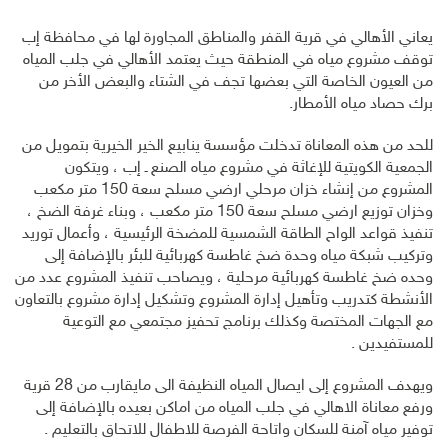
يعاني الأهالي في قرية القفر والمناطق المجاورة لها في محافظة إب
توقف مشروع مياه في المنطقة حيث يعتمد الأهالي في جلب المياه
من العيون الخاصة التي بعضها تجف في الشتاء والبعض الأخر من
برك حصاد مياه الأمطار.
للحد من هذه المعاناة تدخلت مؤسسة ينابيع الخير الخيرية بتمويل من
الجمعية الكويتية للإغاثة في مشروع مياه الصنع ـ إب ، ويتكون
المشروع من إنشاء خزان مرحلي ارضي مسلح سعة 150 متر مكعب
وخزان توزيع ارضي مسلح سعة 150 متر مكعب ، وبناء غرفة الضخ ،
تنفيذ قواعد الواح الطاقة الشمسية للمضخة الرئيسية ، وأعمال توريد
وتركيب شبكة مياه وحدة ضخ غاطسة كهربائية للبئر بالإضافة إلى
وحده ضخ غاطسة كهربائية مرحلية ، ويصاحب تنفيذ المشروع عدد من
الأنشطة كتدريب وتأهيل إدارة المشروع وتشكيل إدارة مشروع بالتعاون
مع الجهات المختصة وكذلك برنامج تحفيز مجتمعي مع التوعية
للمستفيدين .
ويهدف المشروع إلى ايصال المياه النظيفة الى مايقارب من 28 قرية
ورفع معاناة الاهالي في جلب المياه من اماكن بعيده بالإضافة إلى
توفير مياه آمنة للسكان واتاحة الفرصة للاطفال للاتحاق بالتعليم .