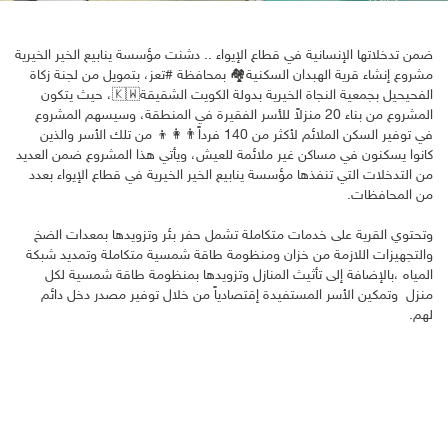
ضمن تدخلاتها الإنسانية في قطاع الإيواء .. دشنت مؤسسة ينابيع الخير الخيرية
مشروع إنشاء قرية الهبدان السكنية🏘️ بمحافظة #تعز، بتمويل من لجنة زكاة
الفحيحيل بجمعية النجاة الخيرية بدولة الكويت الشقيقة🇰🇼، حيث يتكون
المشروع من بناء 20 منزلاً للأسر الفقيرة في المنطقة، وسيسهم المشروع
في توفير السكن الملائم لأكثر من 140 فرداً👨‍👩‍👦 من تلك الأسر والذين
كانوا يسكنون في مساكن غير ملائمة للعيش، ويأتي هذا المشروع ضمن العديد
من التدخلات التي تنفذها مؤسسة ينابيع الخير الخيرية في قطاع الإيواء بعدد
من المحافظات.
وتحتوي القرية على خدمات متكاملة تشمل حفر بئر وتزويدها بمعدات الضخ
والتجهيزات اللازمة من خزان ومنظومة طاقة شمسية متكاملة وتمديد شبكة
المياه ،بالإضافة إلى تأثيث المنازل وتزويدها بمنظومة طاقة شمسية لكل
منزل وتمكين الأسر المستفيدة إقتصادياً من خلال توفير مصدر دخل دائم
لهم.