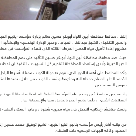
إلتقى محافظ محافظة أبين اللواء أبوبكر حسين سالم بإدارة مؤسسة ينابيع ا
والمدير التنفيذي الشيخ عبدالغني الحجاجي ومدير الإدارة الهندسية والإنشائي
مشروع إعادة تأهيل مياه الحصن المرحلة الثالثة الذي تنفذه المؤسسة في محافظة
حيث جدد محافظ محافظة أبين اللواء أبوبكر حسين التأكيد على دعم المحافظة لك
الخير الخيرية وأبدى إستعداد المحافظة لتقديم كل التسهيلات لتنفيذ اي ت
وأكد المحافظ على أهمية الدور الذي تقوم به دولة الكويت ممثلة بأميرها الراحل 
الأحمد الجابر الصباح حفظه الله وحكومة وشعب الكويت من خلال تنفيذها لمثل هذ
نفوس المستفيدين .
واستعرض محافظ أبين ومدير عام المؤسسة العامة للمياة بالمحافظة المهندس 
القطاعات الأخرى ، داعيا ينابيع الخير بالتدخل فيها والإستجابة لها .
وتمت مناقشة إمكانية التدخل في مياه مديرية شقرة ، وحاجة السكان الملحة ل
من جانبه أشار رئيس مؤسسة ينابيع الخير الخيرية الشيخ توفيق محمد حسين إ
المحلية وكافة الجهات الرسمية ذات العلاقة.