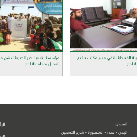
ية القبيطة يلتقي مدير مكتب ينابيع
مؤسسة ينابيع الخير الخيرية تدشن مش
ة لحج
العجيل بمحافظة لحج
العنوان:
الر
اليمن - عدن - المنصورة - شارع التسعين