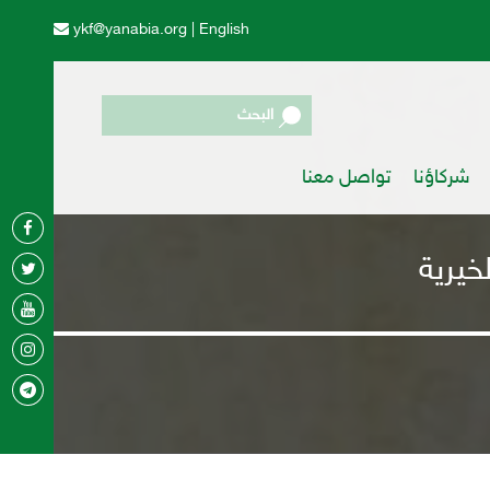
ykf@yanabia.org
|
English
البحث
شركاؤنا
تواصل معنا
خيرية