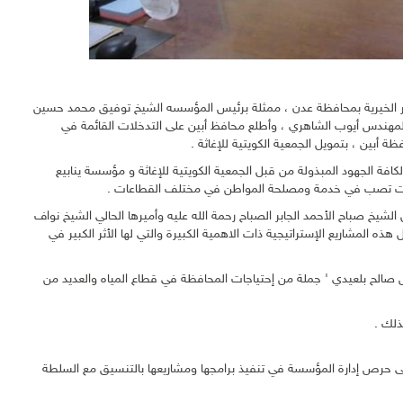
لخير الخيرية بمحافظة عدن ، ممثلة برئيس المؤسسه الشيخ توفيق محمد حسين
ة المهندس أيوب الشاهري ، وأطلع محافظ أبين على التدخلات القائمة في
 أبين ، بتمويل الجمعية الكويتية للإغاثة .
افة الجهود المبذولة من قبل الجمعية الكويتية للإغاثة و مؤسسة ينابيع
دخلات تصب في خدمة ومصلحة المواطن في مختلف القطاعات .
الشيخ صباح الأحمد الجابر الصباح رحمة الله عليه وأميرها الحالي الشيخ نواف
ه المشاريع الإستراتيجية ذات الاهمية الكبيرة والتي لها الأثر الكبير في
صالح بلعيدي ' جملة من إحتياجات المحافظة في قطاع المياه والعديد من
ذلك .
لى حرص إدارة المؤسسة في تنفيذ برامجها ومشاريعها بالتنسيق مع السلطة