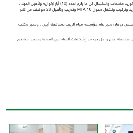
حيث شملت التدخلات في مشروع إعادة تأهيل مياه الحصن في مرحلتة الثالثة توريد مضخات واستبدال كل ما يلزم لعدد (10) آبار ارتوازية وتأهيل المبنى
الرئيسي للمحطة بالإضافة ترميم الورشة والمكاتب وتجهيز قسم ، الصيانة وتوريد وتركيب وتشغل محول 10 MFA وتدريب وتأهيل 26 موظف من كادر
 محسن دوفان مدير عام مؤسسة مياه الريف بمحافظة أبين ، ومدير مكتب
لى محافظة عدن و حل جزء من إشكاليات المياه في المدينة وبعض مناطق