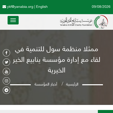
ykf@yanabia.org
|
English
09/08/2026
Toggle
avigation
ممثلا منظمة سول للتنمية في
لقاء مع إدارة مؤسسة ينابيع الخير
الخيرية
الرئيسية
أخبار المؤسسة