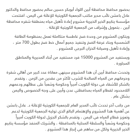
بحضور محافظ محافظة أبين اللواء أبوبكر حسين سالم بحضور محافظ والدكتور
عادل باعشن نائب مدير مكتب الجمعية الكويتية للإغاثة في اليمن، افتتحت
مؤسسة ينابيع الخير الخيرية مشروع إعادة تأهيل مياه بمنطقة شقره محافظة
أبين ، بتمويل وإشراف من الجمعية الكويتية للإغاثة .
ويتكون المشروع من وحدة ضخ غاطسة متكاملة تعمل بمنظومة الطاقة
الشمسية وبناء غرفة الضخ وتنفيذ جميع أعمال خط ضخ بطول 700 متر ،
وإعادة تأهيل وصيانة الخزان البرجي للمشروع .
ويستفيد من المشروع 15000 فرد مستفيد من أبناء المديرية والمناطق
المجاورة .
وتحدث محافظ أبين أن هذا المشروع سينهي معاناة عدد كبير من أهالي شقرة
وحرمانهم من المياه الصالحة للشرب لأكثر من عقدين من الزمن ، وتقدم
بالشكر للأشقاء في دولة الكويت أميراً وحكومة وشعباً على عطائهم ودعمهم
اللامحدود لقطاع المياه بمحافظتي عدن وأبين على وجه الخصوص واليمن
بشكل عام .
من جانب آخر تحدث نائب المدير العام للجمعية الكويتية للإغاثة د. عادل باعشن
عن أهمية هذا المشروع والإهتمام البالغ الذي توليه الجمعية الكويتية لدعم
وتعزيز قطاع المياه في اليمن ، وتقدم بالشكر الجزيل لدولة الكويت أميراً
وحكومة وشعباً والسلطة المحلية بالمحافظة ، والشريك المنفذ مؤسسة ينابيع
الخير الخيرية ولكل من ساهم في إنجاز هذا المشروع .