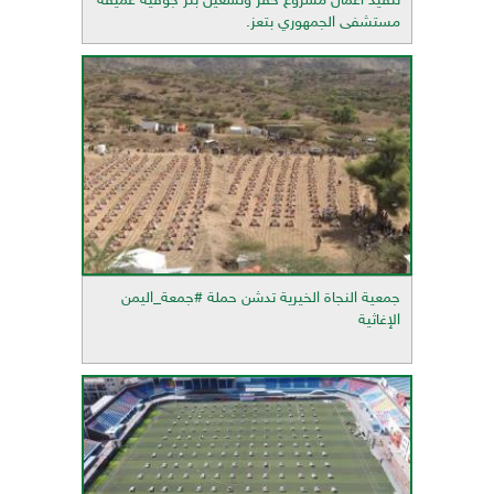
تنفيذ أعمال مشروع حفر وتشغيل بئر جوفية عميقة
مستشفى الجمهوري بتعز.
جمعية النجاة الخيرية تدشن حملة #جمعة_اليمن
الإغاثية