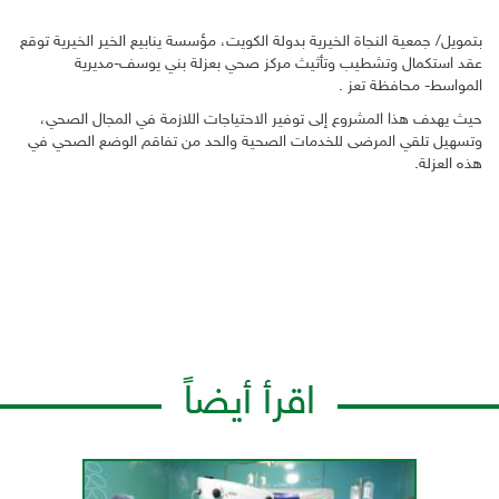
بتمويل/ جمعية النجاة الخيرية بدولة الكويت، مؤسسة ينابيع الخير الخيرية توقع
عقد استكمال وتشطيب وتأثيث مركز صحي بعزلة بني يوسف-مديرية
المواسط- محافظة تعز .
حيث يهدف هذا المشروع إلى توفير الاحتياجات اللازمة في المجال الصحي،
وتسهيل تلقي المرضى للخدمات الصحية والحد من تفاقم الوضع الصحي في
هذه العزلة.
اقرأ أيضاً