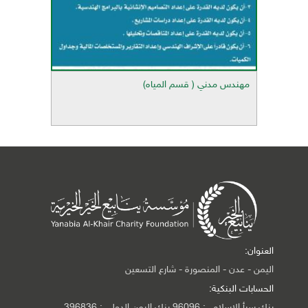
مهندس مدني ( قسم المياه)
العنوان:
اليمن - عدن - المنصورة - شارع التسعين
الحسابات البنكية:
بنك سبأ الإسلامي: 96096 بنك اليمن الدولي : 396836