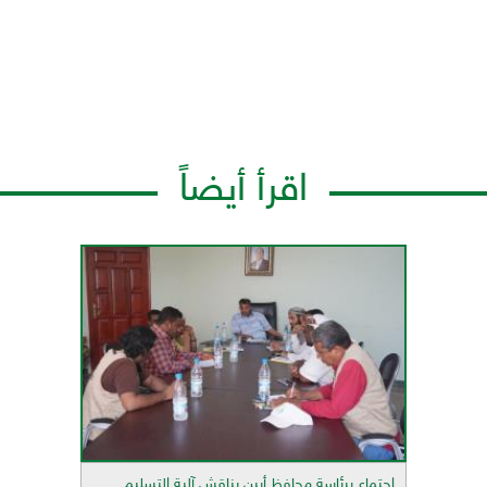
اقرأ أيضاً
إجتماع برئاسة محافظ أبين يناقش آلية التسليم