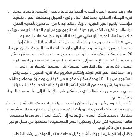
قام وفد جمعية النجاة الخيرية المتواجد حاليا باليمن الشقيق بافتتاح قريتين ،
قرية الهبدان السكنية بمحافظة تعز، وقرية العجيل بمحافظة لحج ، بتنفيذ
مؤسسة ينابيع الخير الخيرية ، ويأتي ذلك ايمانا من الداعمين بأهمية العمل
الإنساني والخيري الذي يغير حياة المحتاجين ويوفر لهم الحياة الكريمة ، ويأتي
ذلك استكمالا لدورها الإنساني في إغاثة
الشعوب والمجتعات الفقيرة .
وفي هذا الصدد صرح مدير زكاة الفحيحيل بالنجاة الخيرية الكويتية / إيهاب
محمد الدبوس – أن مشروع قرية الهبدان بمحافظة تعز اليمنية يتكون من بناء
20 وحدة سكنية مكونة من غرفتين ومطبخ وحمام وطاقة شمسية وفرش
وعدد من الاغنام .بالإضافة إلى بناء مسجد للقرية، للمستفيدين ليوفر لهم
العيش الكريم في ظل الظروف الصعبة التي يعيشها الاشقاء في اليمن .
وفي محافظة لحج قام الوفد بإفتتاح مشروع بناء قرية العجيل ، حيث يتكون
المشروع من بناء 31 وحدة سكنية مكونة من غرفتين ومطبخ وحمام وطاقة
شمسية وفرش وعدد من الاغنام للأسر الفقيرة والمحتاجة، وكذا بناء مركز
صحي يخدم قرى منطقة وادي ذر بشكل عام، بالإضافة إلى بناء مسجد للقرية
ومركز صحي .
وأوضح الدبوس بأن قريتي الهبدان والعجيل بها خدمات متكاملة تشمل حفر بئر
وتزويدها بمعدات الضخ والتجهيزات اللازمة من خزان ومنظومة طاقة شمسية
متكاملة وتمديد شبكة المياه ،بالإضافة إلى تأثيث المنازل وتزويدها بمنظومة
طاقة شمسية لكل منزل وتمكين الأسر المستفيدة إقتصادياً من خلال توفير
مصدر دخل دائم لهم.
وخلال إفتتاح قرية الهبدان أشاد وكيل محافظة تعز المهندس رشاد الأكحلي