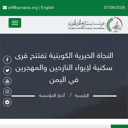
ykf@yanabia.org
|
English
07/08/2026
Toggle
avigation
النجاة الخيرية الكويتية تفتتح قرى
سكنية لإيواء النازحين والمهجرين
في اليمن
الرئيسية
أخبار المؤسسة