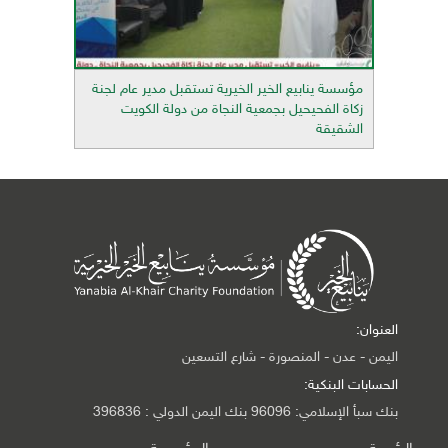
مؤسسة ينابيع الخير الخيرية تستقبل مدير عام لجنة
زكاة الفحيحيل بجمعية النجاة من دولة الكويت
الشقيقة
العنوان:
اليمن - عدن - المنصورة - شارع التسعين
الحسابات البنكية:
بنك سبأ الإسلامي: 96096 بنك اليمن الدولي : 396836