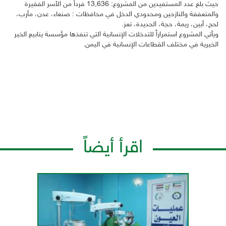
حيث بلغ عدد المستفيدين من المشروع: 13,636 فرداً من الأسر الفقيرة
والمتعففة والنازحين ومحدودي الدخل في محافظات : صنعاء، عدن، مأرب،
لحج، أبين، ريمة، حجة، الحديدة، تعز.
ويأتي المشروع استمراراً للتدخلات الإنسانية التي تنفذها مؤسسة ينابيع الخير
الخيرية في مختلف القطاعات الإنسانية في اليمن.
اقرأ أيضاً