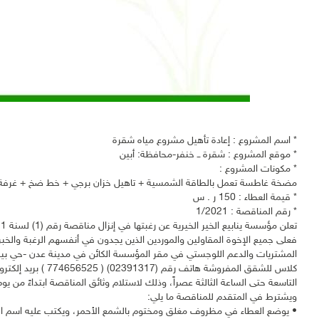
* اسم المشروع : إعادة تأهيل مشروع مياه شقرة
* موقع المشروع : شقرة ــ خنفر-محافظة: أبين
* مكونات المشروع :
مضخة غاطسة تعمل بالطاقة الشمسية + تاهيل خزان برجي + خط ضخ + غرفة
* قيمة العطاء : 150 ر . س
* رقم المناقصة : 1/2021
فعلى جميع الإخوة المقاولين والموردين الذين يجدون في أنفسهم الرغبة والخبرة
التاسعة حتى الساعة الثالثة عصراً، وذلك لاستلام وثائق المناقصة ابتداءً من يوم الاحد تاريخ 02/07/1442هــ تاريخ
ويشترط في المتقدم للمناقصة ما يلي:
• يوضع العطاء في مظروف مغلق ومختوم بالشمع الأحمر، ويكتب عليه اسم المق