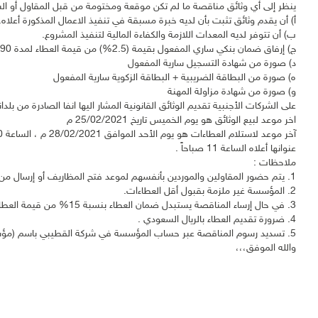
ينظر إلى أي وثائق مناقصة ما لم تكن موقعة ومختومة من قبل المقاول أو الشرك
‌أ) أن يقدم وثائق تثبت بأن لديه خبرة مسبقة في تنفيذ الاعمال المذكورة أعلاه.
‌ب) أن تتوفر لديه المعدات اللازمة والكفاءة المالية لتنفيذ المشروع.
‌ج) إرفاق ضمان بنكي ساري المفعول بقيمة (2.5%) من قيمة العطاء لمدة 90 يوماً من تاريخ فتح المظاريف.
‌د) صورة من شهادة التسجيل سارية المفعول
‌ه) صورة من البطاقة الضريبية + البطاقة الزكوية سارية المفعول
‌و) صورة من شهادة مزاولة المهنة
على الشركات الأجنبية تقديم الوثائق القانونية المشار اليها انفا الصادرة من بلدا
اخر موعد لبيع الوثائق هو يوم الخميس تاريخ 25/02/2021 م
عنوانها أعلاه الساعة 11 صباحاً .
ملاحظات :
1. يتم حضور المقاولين والموردين بأنفسهم لموعد فتح المظاريف أو إرسال من يمثلهم بحسب قانون نظام التمثيل.
2. المؤسسة غير ملزمة بقبول أقل العطاءات.
3. في حال إرساء المناقصة يستبدل ضمان العطاء بنسبة 15% من قيمة العطاء ضمان حسن تنفيذ.
4. ضرورة تقديم العطاء بالريال السعودي .
5. تسديد رسوم المناقصة عبر حساب المؤسسة في شركة القطيبي باسم (مؤسسة ينابيع الخير الخيرية) رقم الحساب (12248675).
والله الموفق،،،