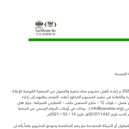
 المضخة
تعلن مؤسسة ينابيع الخير الخيرية عن رغبتها في إنزال مناقصة رقم (1) لسنة 2021 م إعادة تأهيل مشروع مياه شقرة والممول من الجمعية الكويتية للإغاثة ،
 والكفاءة في تنفيذ المشروع المذكور أعلاه، التقدم بطلبهم إلى إدارة
المشتريات والدعم اللوجستي في مقر المؤسسة الكائن في مدينة عدن -حي بير فضل – بلوك 12 – شارع التسعين خلف – القطيبي للصرافة -جوار هاي
كلاس للشقق المفروشة هاتف رقم (02391317) ( 774656525 ) بريد إلكتروني (info@yanabia.org ) ، وذلك في أوقات الدوام الرسمي من الساعة
 14 / 02 / 2021م.
اول أو الشركة المتقدمة مع رقم المناقصة وموقع المشروع علماً بأنه لن