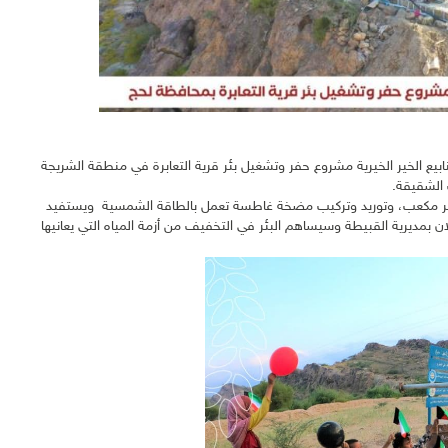
بيع الخير الخيرية مشروع حفر وتشغيل بئر قرية التعابرة في منطقة الشريجة
 الشقيقة.
تكون المشروع من حفر بئر يدوية، وبناء خزان تجميعي للمياه سعة 15 متر مكعب، وتوريد وتركيب مضخة غاطسة تعمل بالطاقة الشمسية ويستفيد
، طبين، كحلان بمديرية القبيطة وسيساهم البئر في التخفيف من أزمة المياه التي يعانيها