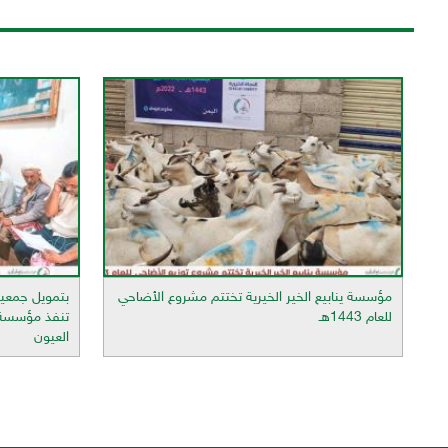
مؤسسة ينابيع الخير الخيرية تختتم مشروع الأضاحي
بتمويل جمعية 
للعام 1443هـ
تنفذ مؤسسة ين
العيون