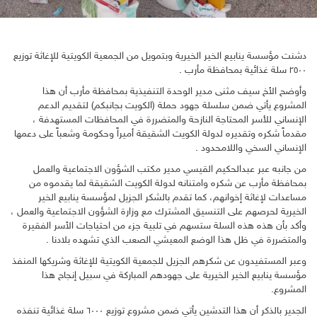
دشنت مؤسسة ينابيع الخير الخيرية وبتمويل من الجمعية الكويتية للإغاثة توزيع
٢٥٠٠ سلة غذائية بمحافظة مأرب .
وأوضح الأخ سيف مثنى مدير الوحدة التنفيذية بمحافظة مأرب أن هذا
المشروع يأتي ضمن سلسلة جهود حملة (الكويت بجانبكم) لتقديم الدعم
الإنساني للأسر المحتاجة النازحة والمتضررة في المحافظات المستهدفة ،
مقدماً شكره وتقديره لدولة الكويت الشقيقة أميراً وحكومة وشعباً على دعمها
الإنساني السخي واللامحدود .
من جانبه عبر عبدالحكيم القيسي مدير مكتب الشؤون الاجتماعية والعمل
بمحافظة مأرب عن شكره وامتنانه لدولة الكويت الشقيقة لما يقدموه من
مساعدات لإغاثة إخوانهم، كما تقدم بالشكر الجزيل لمؤسسة ينابيع الخير
الخيرية لحرصهم على التنسيق المشترك مع وزارة الشؤون الاجتماعية والعمل ،
وأكد بأن هذه هذه السلة ستسهم في تلبية جزء من احتياجات الأسر الفقيرة
والمتضررة في ظل هذا الوضع المعيشي الصعب الذي تشهده بلادنا .
وعبر المستفيدون عن شكرهم الجزيل للجمعية الكويتية للإغاثة وشريكها المنفذ
مؤسسة ينابيع الخير الخيرية على جهودهم المباركة في سبيل إنجاح هذا
المشروع.
الجدير بالذكر أن هذا التدشين يأتي ضمن مشروع توزيع ٦٠٠٠ سلة غذائية تنفذه