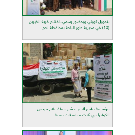
بتمويل كويتي وبحضور رسمي..افتتاح قرية الخيرين
(10) في مديرية طور الباحة بمحافظة لحج
مؤسسة ينابيع الخير تدشن حملة علاج مرضى
الكوليرا في ثلاث محافظات يمنية