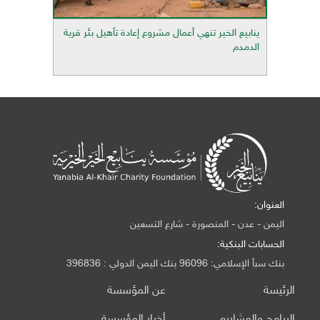
ينابيع الخير تنهي أعمال مشروع إعادة تأهيل بئر قرية
الدمدم
العنوان:
اليمن - عدن - المنصورة - شارع التسعين
الحسابات البنكية:
بنك سبأ الإسلامي: 96096 بنك اليمن الدولي : 396836
الرئيسة
عن المؤسسة
البرامج والمشاريع
أخبار المؤسسة