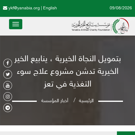
ykf@yanabia.org
|
English
09/08/2026
Toggle
avigation
بتمويل النجاة الخيرية ، ينابيع الخير
الخيرية تدشن مشروع علاج سوء
التغذية في تعز
الرئيسية
أخبار المؤسسة