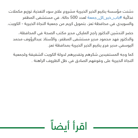
دشنت مؤسسة ينابيع الخير الخيرية مشروع علاج سوء التغذيةـ توزيع مكملات
غذائية
#
باب_خير_كل_جمعة
لعدد 500 حالة، في مستشفى المظفر
والسويدي في محافظة تعز، بتمويل كريم من جمعية النجاة الخيرية - الكويت.
حضر التدشين الدكتور راجح المليكي مدير مكتب الصحة في المحافظة،
والدكتور فهد محمود مدير مستشفى المظفر، والأستاذ عبدالرؤوف محمد
اليوسفي مدير فرع ينابيع الخير الخيرية بمحافظة تعز.
كما وجه المستفيدين شكرهم وتقديرهم لدولة الكويت الشقيقة ولجمعية
النجاة الخيرية على وقوفهم الصادق في ظل الظروف الراهنة .
اقرأ أيضاً