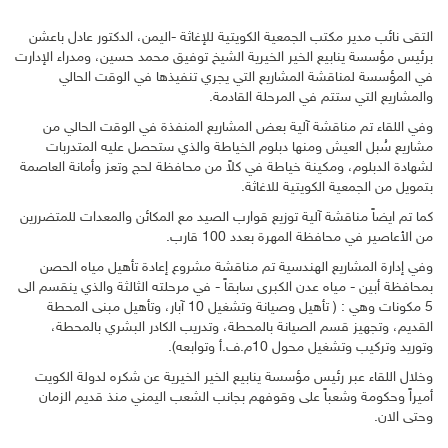
التقى نائب مدير مكتب الجمعية الكويتية للإغاثة -اليمن، الدكتور عادل باعشن
برئيس مؤسسة ينابيع الخير الخيرية الشيخ توفيق محمد حسين، ومدراء الإدارت
في المؤسسة لمناقشة المشاريع التي يجري تنفيذها في الوقت الحالي
والمشاريع التي ستتم في المرحلة القادمة.
وفي اللقاء تم مناقشة آلية بعض المشاريع المنفذة في الوقت الحالي من
مشاريع سُبل العيش ومنها دبلوم الخياطة والذي ستحصل عليه المتدربات
لشهادة الدبلوم، ومكينة خياطة في
كلاً من محافظة لحج وتعز وأمانة العاصمة
بتمويل من الجمعية الكويتية للاغاثة.
كما تم ايضاً مناقشة آلية توزيع قوارب الصيد مع المكائن والمعدات للمتضررين
من الأعاصير في محافظة المهرة بعدد 100 قارب.
وفي إدارة المشاريع الهندسية تم مناقشة مشروع إعادة تأهيل مياه الحصن
بمحافظة أبين - مياه عدن الكبرى سابقاً - في مرحلته الثالثة والذي ينقسم الى
5 مكونات وهي : ( تأهيل وصيانة وتشغيل 10 آبار، وتأهيل مبنى المحطة
القديم، وتجهيز قسم الصيانة بالمحطة، وتدريب الكادر البشري بالمحطة،
وتوريد وتركيب وتشغيل محول 10م.ف.أ وتوابعه).
وخلال اللقاء عبر رئيس مؤسسة ينابيع الخير الخيرية عن شكره لدولة الكويت
أميراً وحكومة وشعباً على وقوفهم بجانب الشعب اليمني منذ قديم الزمان
وحتى الان.