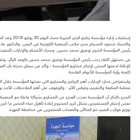
إستقبلت إدارة 
والاستاذ محمود المسباح مدير مكتب الجمعية الكويتية في اليمن، والدكتور عا
رئيس المؤسسة الشيخ توفيق محمد حسين، ومدراء الأقسام والإدارات التنفيذي
في مستهل اللقاء رحب رئيس المؤسسة توفيق محمد حسين
بالوفد الزائر، و
للإغاثة لدعمها السخي لإنجاح مشاريع المؤسسة ؛ وأكد في سياق حديثه بأن ال
كلمته رؤية المؤسسة للأعوام القادمة.
واستعراض مدارء الإدارات أهم البرامج والمشاريع التي نفذتها المؤسسة خلال العا
بعملية المتابعة والتقييم وقياس الأثر ؛ والوقوف على أهم الملاحظات للأخذ بها 
الجدير بالذكر أن المؤسسة نفذت العديد من المشاريع بشراكة فاعلة مع الجمعية ال
تمس إحتياج المستفيدين بشكل كبير كمشروع إعادة تأهيل مياه الحصن م/ ابين 
توزيع قوارب الصيد مع المكائن والمعدات للمتضررين في محافظة المهرة.