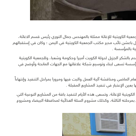
مؤسسة ينابيع الخير الخيرية مساء اليوم 30 يوليو 2018 وفد الجمعية الكويتية للإغاثة ممثلة بالمهندس جمال النوري رئيس قسم الاغاثة،
دل باعشن نائب مدير مكتب الجمعية الكويتية في اليمن ؛ وكان في إستقبالهم
ة بالمؤسسة .
تقدم بالشكر الجزيل لدولة الكويت أميرا وحكومة وشعبا، وللجمعية الكويتية
مؤسسة تسعى لبناء وتوسيع شبكة علاقاتها مع الجهات المانحة وأوضح في
م الماضي ومناقشة آلية العمل والبت فيها ومرورا بمراحل التنفيذ وإنتهاءاً
بعين الإعتبار في تنفيذ المشاريع المقبلة .
كويتية للإغاثة، وتسعى هذه الأيام لتنفيذ باقة من المشاريع النوعية التي
بمرحلته الثالثة، وكذلك مشروع السلة الغذائية لمحافظة البيضاء ومشروع