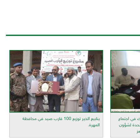
ك في اجتماع
ينابيع الخير توزيع 100 قارب صيد في محافظة
تحدة لشؤون
المهرة.
ز